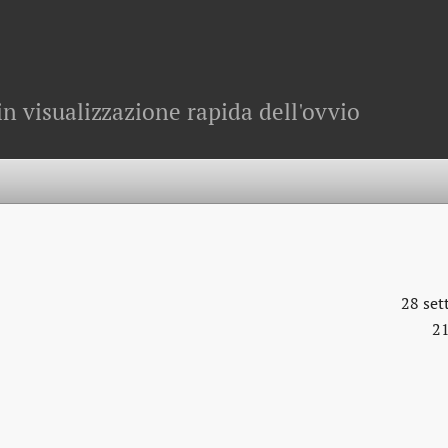
in visualizzazione rapida dell'ovvio
28 se
21