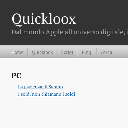
Quickloox
Dal mondo Apple all'universo digitale, 
Home
Quickloox
Script
Ping!
Cerca
PC
La pazienza di Sabino
I soldi non chiamano i soldi