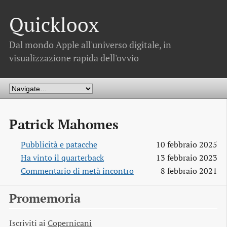
Quickloox
Dal mondo Apple all'universo digitale, in
visualizzazione rapida dell'ovvio
Patrick Mahomes
Pubblicità e patacche
10 febbraio 2025
Ha vinto il quarterback
13 febbraio 2023
Commentario di metà incontro
8 febbraio 2021
Promemoria
Iscriviti ai
Copernicani