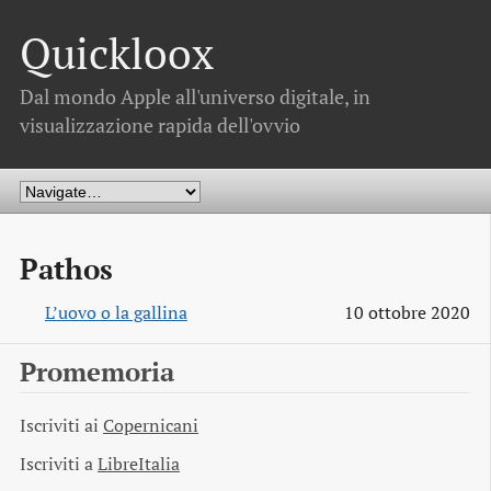
Quickloox
Dal mondo Apple all'universo digitale, in
visualizzazione rapida dell'ovvio
Pathos
L’uovo o la gallina
10 ottobre 2020
Promemoria
Iscriviti ai
Copernicani
Iscriviti a
LibreItalia