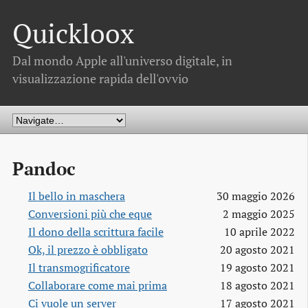
Quickloox
Dal mondo Apple all'universo digitale, in
visualizzazione rapida dell'ovvio
Pandoc
Il bello in maschera
30 maggio 2026
Conversioni più che eque
2 maggio 2025
Il dono della scrittura facile
10 aprile 2022
Ok, il prezzo è obbligato
20 agosto 2021
Il transmogrificatore
19 agosto 2021
Collaborare come mai prima
18 agosto 2021
Ci vuole un server
17 agosto 2021