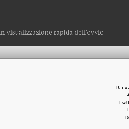
in visualizzazione rapida dell'ovvio
10 no
1 se
1
18