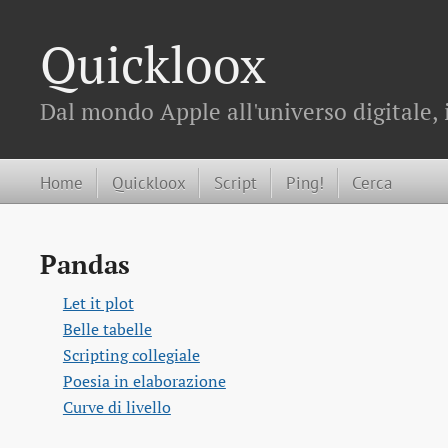
Quickloox
Dal mondo Apple all'universo digitale, 
Home
Quickloox
Script
Ping!
Cerca
Pandas
Let it plot
Belle tabelle
Scripting collegiale
Poesia in elaborazione
Curve di livello