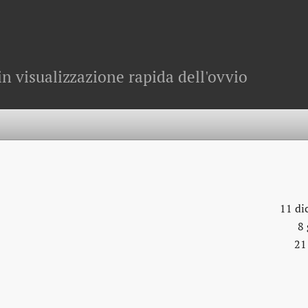
in visualizzazione rapida dell'ovvio
11 di
8
21