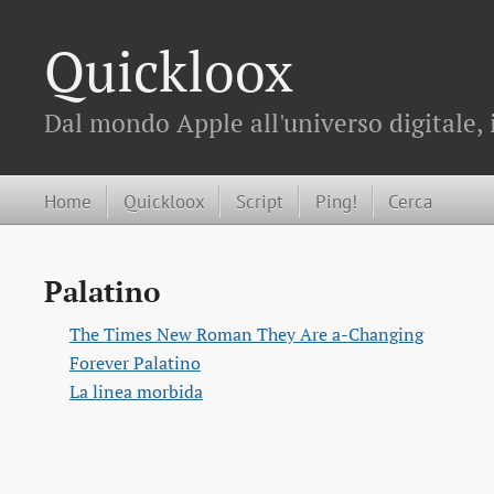
Quickloox
Dal mondo Apple all'universo digitale, 
Home
Quickloox
Script
Ping!
Cerca
Palatino
The Times New Roman They Are a-Changing
Forever Palatino
La linea morbida