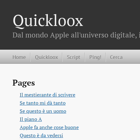
Quickloox
Dal mondo Apple all'universo digitale, 
Home
Quickloox
Script
Ping!
Cerca
Pages
Il mestierante di scrivere
Se tanto mi dà tanto
Se questo è un uomo
Il piano A
Apple fa anche cose buone
Questo è da vedersi