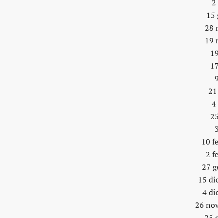
2
15 
28 
19 
19
17
21
4
25
10 f
2 f
27 g
15 di
4 di
26 no
25 