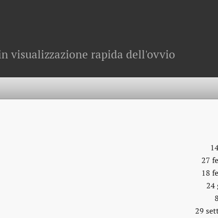
in visualizzazione rapida dell'ovvio
14
27 f
18 f
24 
29 se