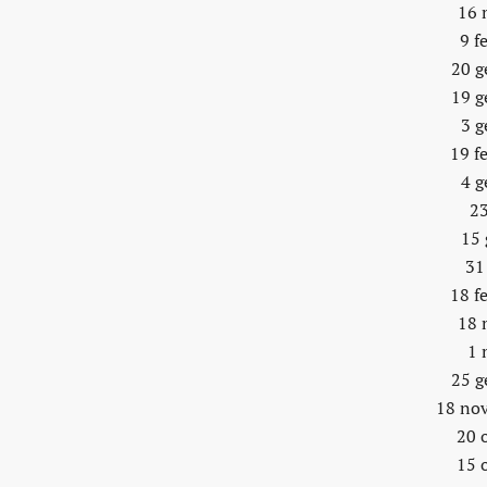
16 
9 f
20 g
19 g
3 g
19 f
4 g
23
15 
31
18 f
18 
1 
25 g
18 no
20 
15 