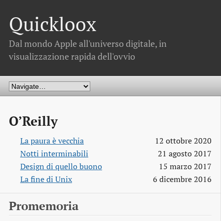
Quickloox
Dal mondo Apple all'universo digitale, in
visualizzazione rapida dell'ovvio
O’Reilly
La paura è vecchia
12 ottobre 2020
Notti interminabili
21 agosto 2017
Design di quello buono
15 marzo 2017
La fine di Unix
6 dicembre 2016
Promemoria