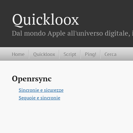
Quickloox
Dal mondo Apple all'universo digitale, 
Home
Quickloox
Script
Ping!
Cerca
Openrsync
Sincronie e sicurezze
Sequoie e sincronie