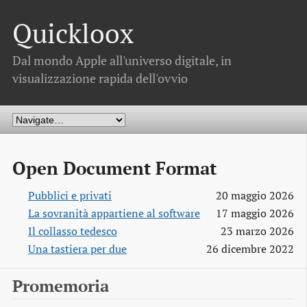
Quickloox
Dal mondo Apple all'universo digitale, in
visualizzazione rapida dell'ovvio
Open Document Format
Pubblici e privati
20 maggio 2026
La sovranità appartiene al software
17 maggio 2026
Il collasso tedesco
23 marzo 2026
Una tastiera per due
26 dicembre 2022
Promemoria