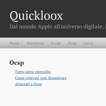
Quickloox
Dal mondo Apple all'universo digitale, 
Home
Quickloox
Script
Ping!
Cerca
Ocsp
Tutto sotto controllo
Come volevasi non dimostrare
Attaccati a Ocsp