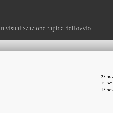
in visualizzazione rapida dell'ovvio
28 no
19 no
16 no