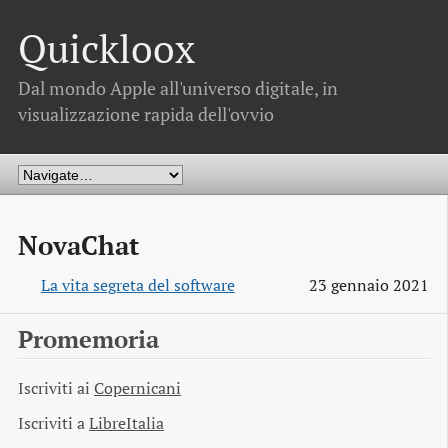
Quickloox
Dal mondo Apple all'universo digitale, in
visualizzazione rapida dell'ovvio
NovaChat
La vita segreta del software
23 gennaio 2021
Promemoria
Iscriviti ai
Copernicani
Iscriviti a
LibreItalia