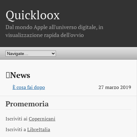
Quickloox
Dal mondo Apple all'universo digitale, in
visualizzazione rapida dell'ovvio
News
È cosa fai dopo
27 marzo 2019
Promemoria
Iscriviti ai
Copernicani
Iscriviti a
LibreItalia