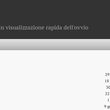
in visualizzazione rapida dell'ovvio
29
18
30
22
1
9 g