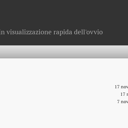
in visualizzazione rapida dell'ovvio
17 no
17 
7 no