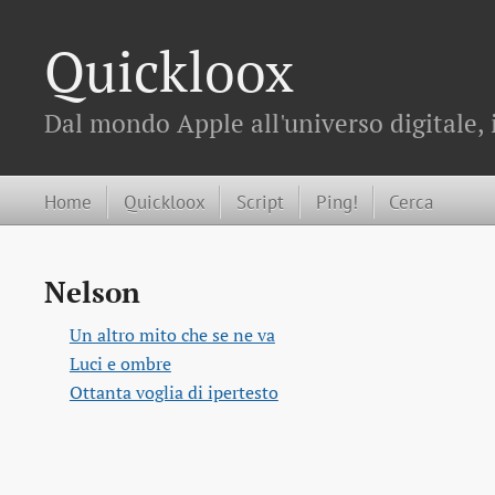
Quickloox
Dal mondo Apple all'universo digitale, 
Home
Quickloox
Script
Ping!
Cerca
Nelson
Un altro mito che se ne va
Luci e ombre
Ottanta voglia di ipertesto