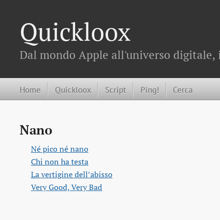
Quickloox
Dal mondo Apple all'universo digitale, 
Home
Quickloox
Script
Ping!
Cerca
Nano
Né pico né nano
Chi non ha testa
La vertigine dell’abisso
Very Good, Very Bad