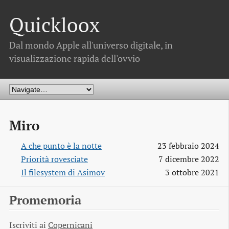
Quickloox
Dal mondo Apple all'universo digitale, in
visualizzazione rapida dell'ovvio
Miro
A che punto è la notte
23 febbraio 2024
Priorità rovesciate
7 dicembre 2022
Il filesystem di Asimov
3 ottobre 2021
Promemoria
Iscriviti ai
Copernicani