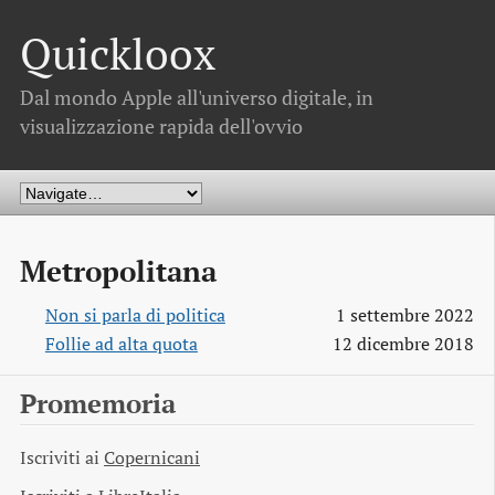
Quickloox
Dal mondo Apple all'universo digitale, in
visualizzazione rapida dell'ovvio
Metropolitana
Non si parla di politica
1 settembre 2022
Follie ad alta quota
12 dicembre 2018
Promemoria
Iscriviti ai
Copernicani