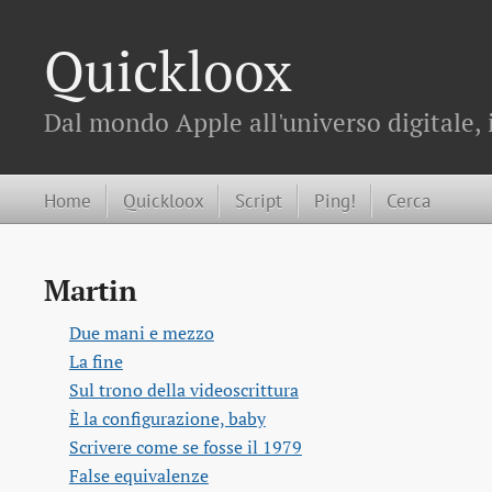
Quickloox
Dal mondo Apple all'universo digitale, 
Home
Quickloox
Script
Ping!
Cerca
Martin
Due mani e mezzo
La fine
Sul trono della videoscrittura
È la configurazione, baby
Scrivere come se fosse il 1979
False equivalenze