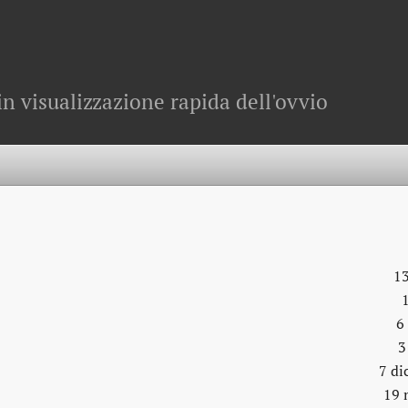
in visualizzazione rapida dell'ovvio
13
6
3
7 di
19 