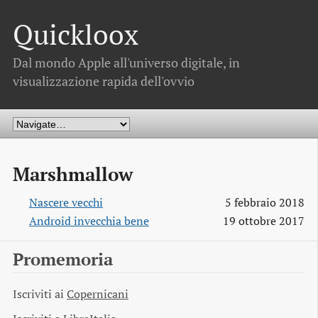
Quickloox
Dal mondo Apple all'universo digitale, in
visualizzazione rapida dell'ovvio
Marshmallow
Nascere vecchi
5 febbraio 2018
Android invecchia bene
19 ottobre 2017
Promemoria
Iscriviti ai
Copernicani