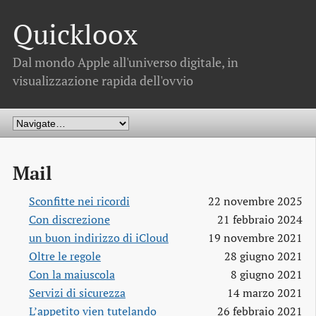
Quickloox
Dal mondo Apple all'universo digitale, in
visualizzazione rapida dell'ovvio
Mail
Sconfitte nei ricordi
22 novembre 2025
Con discrezione
21 febbraio 2024
un buon indirizzo di iCloud
19 novembre 2021
Oltre le regole
28 giugno 2021
Con la maiuscola
8 giugno 2021
Servizi di sicurezza
14 marzo 2021
L’appetito vien tutelando
26 febbraio 2021