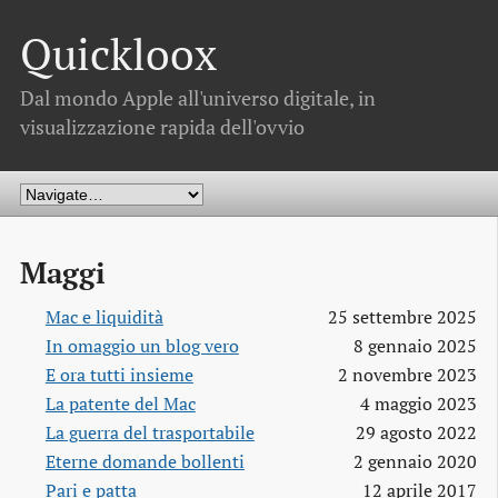
Quickloox
Dal mondo Apple all'universo digitale, in
visualizzazione rapida dell'ovvio
Maggi
Mac e liquidità
25 settembre 2025
In omaggio un blog vero
8 gennaio 2025
E ora tutti insieme
2 novembre 2023
La patente del Mac
4 maggio 2023
La guerra del trasportabile
29 agosto 2022
Eterne domande bollenti
2 gennaio 2020
Pari e patta
12 aprile 2017