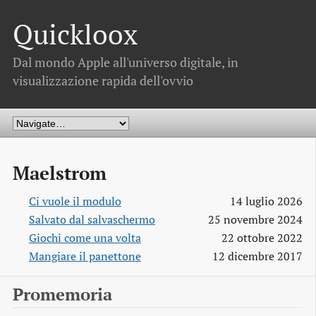
Quickloox
Dal mondo Apple all'universo digitale, in
visualizzazione rapida dell'ovvio
Maelstrom
Ci vuole il modulo
14 luglio 2026
Salvato dal salvaschermo
25 novembre 2024
Giochi come una volta
22 ottobre 2022
Mangiare il panettone
12 dicembre 2017
Promemoria