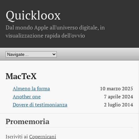
Quickloox
Dal mondo Apple all'universo digitale, in
visualizzazione rapida dell'ovvio
MacTeX
Almeno la forma
10 marzo 2025
Another one
7 aprile 2024
Dovere di testimonianza
2 luglio 2014
Promemoria
Iscriviti ai
Copernicani