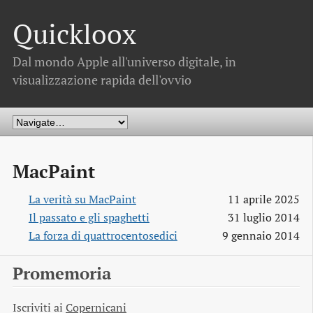
Quickloox
Dal mondo Apple all'universo digitale, in
visualizzazione rapida dell'ovvio
MacPaint
La verità su MacPaint
11 aprile 2025
Il passato e gli spaghetti
31 luglio 2014
La forza di quattrocentosedici
9 gennaio 2014
Promemoria
Iscriviti ai
Copernicani