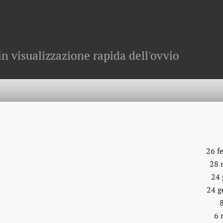
in visualizzazione rapida dell'ovvio
26 f
28 
24 
24 g
6 