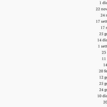
1 di
22 no
24 
17 se
17 
25 g
14 di
1 se
23
11
14
20 f
12 g
25 g
24 g
10 di
20