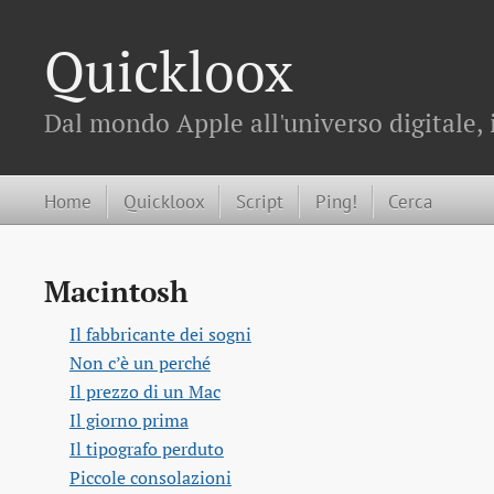
Quickloox
Dal mondo Apple all'universo digitale, 
Home
Quickloox
Script
Ping!
Cerca
Macintosh
Il fabbricante dei sogni
Non c’è un perché
Il prezzo di un Mac
Il giorno prima
Il tipografo perduto
Piccole consolazioni