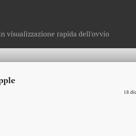
in visualizzazione rapida dell'ovvio
pple
18 di