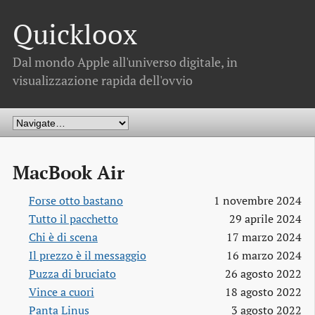
Quickloox
Dal mondo Apple all'universo digitale, in
visualizzazione rapida dell'ovvio
MacBook Air
Forse otto bastano
1 novembre 2024
Tutto il pacchetto
29 aprile 2024
Chi è di scena
17 marzo 2024
Il prezzo è il messaggio
16 marzo 2024
Puzza di bruciato
26 agosto 2022
Vince a cuori
18 agosto 2022
Panta Linus
3 agosto 2022