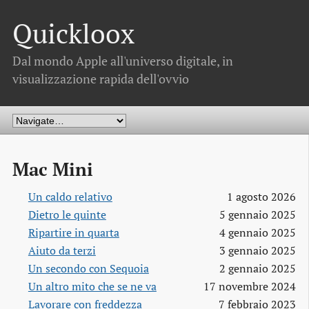
Quickloox
Dal mondo Apple all'universo digitale, in
visualizzazione rapida dell'ovvio
Mac Mini
Un caldo relativo
1 agosto 2026
Dietro le quinte
5 gennaio 2025
Ripartire in quarta
4 gennaio 2025
Aiuto da terzi
3 gennaio 2025
Un secondo con Sequoia
2 gennaio 2025
Un altro mito che se ne va
17 novembre 2024
Lavorare con freddezza
7 febbraio 2023