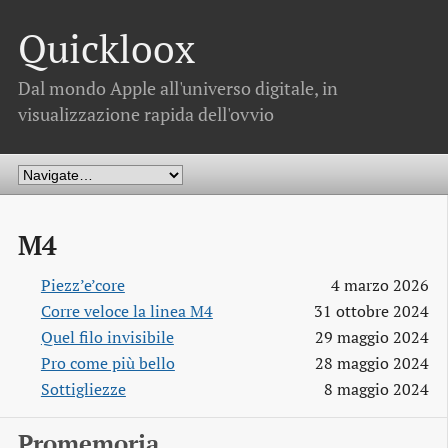
Quickloox
Dal mondo Apple all'universo digitale, in
visualizzazione rapida dell'ovvio
M4
Piezz’e’core
4 marzo 2026
Corre veloce la linea M4
31 ottobre 2024
Quel filo invisibile
29 maggio 2024
Pro come più bello
28 maggio 2024
Sottigliezze
8 maggio 2024
Promemoria