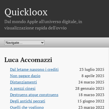
Quickloox
Dal mondo Apple all'universo digitale, in
visualizzazione rapida dell'ovvio
Luca Accomazzi
Dal letame nascono i crediti
23 luglio 2025
Non pagare dazio
8 aprile 2025
Distanziamenti
24 marzo 2025
A prezzi cinesi
28 gennaio 2025
Destruens atque construens
18 marzo 2023
Degli antichi peccati
15 giugno 2022
Quelli che vogliono
23 marzo 2022