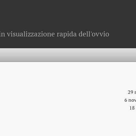
in visualizzazione rapida dell'ovvio
29 
6 no
18