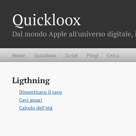
Quickloox
Dal mondo Apple all'universo digitale, 
Home
Quickloox
Script
Ping!
Cerca
Ligthning
Dimenticavo il cavo
Cavi amari
Calcolo dell’età