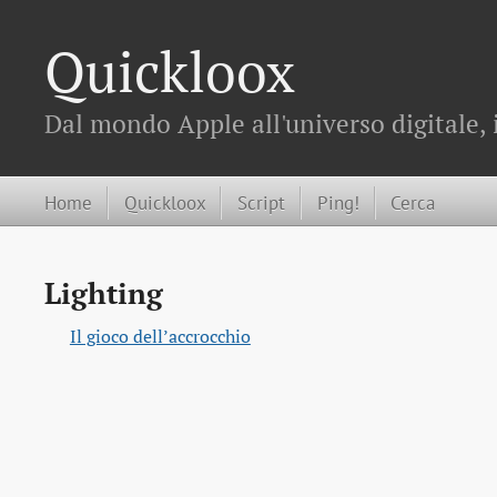
Quickloox
Dal mondo Apple all'universo digitale, 
Home
Quickloox
Script
Ping!
Cerca
Lighting
Il gioco dell’accrocchio