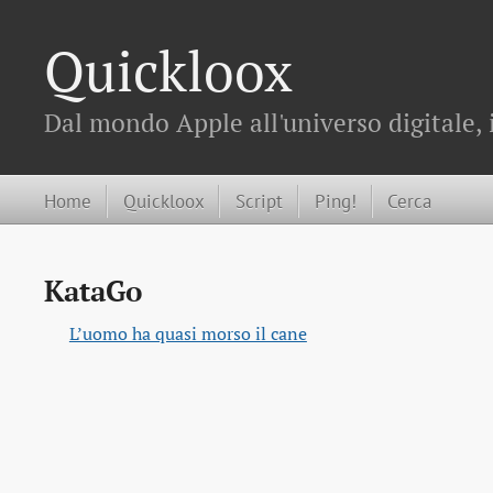
Quickloox
Dal mondo Apple all'universo digitale, 
Home
Quickloox
Script
Ping!
Cerca
KataGo
L’uomo ha quasi morso il cane