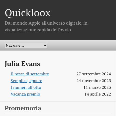
Quickloox
Dal mondo Apple all'universo digitale, in
visualizzazione rapida dell'ovvio
Julia Evans
Il pesce di settembre
27 settembre 2024
Semplice, eppure
24 novembre 2023
I numeri all’otto
11 marzo 2023
Vacanza premio
14 aprile 2022
Promemoria