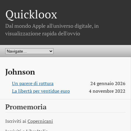
Quickloox
Dal mondo Apple all'universo digitale, in
visualizzazione rapida dell'ovvio
Johnson
Un parere di rottura
24 gennaio 2026
La libertà per ventidue euro
4 novembre 2022
Promemoria
Iscriviti ai
Copernicani