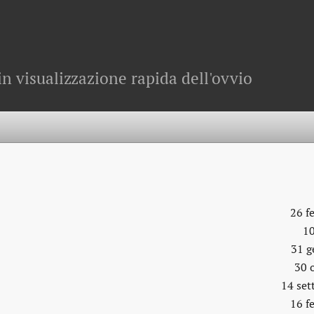
in visualizzazione rapida dell'ovvio
26 f
10
31 g
30 
14 se
16 f