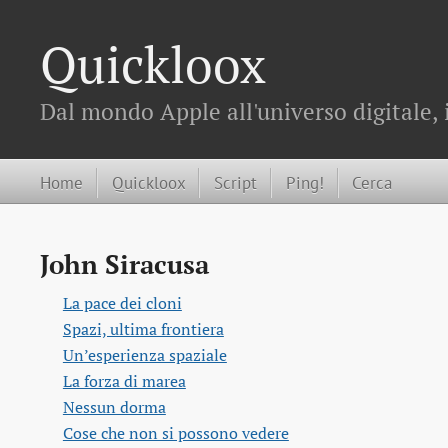
Quickloox
Dal mondo Apple all'universo digitale, 
Home
Quickloox
Script
Ping!
Cerca
John Siracusa
La pace dei cloni
Spazi, ultima frontiera
Un’esperienza spaziale
La forza di marea
Nessun dorma
Cose che non si possono vedere