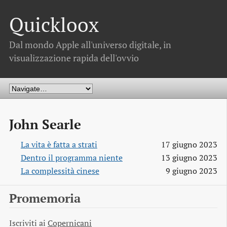
Quickloox
Dal mondo Apple all'universo digitale, in
visualizzazione rapida dell'ovvio
John Searle
La vita è fatta a strati
17 giugno 2023
Dentro il programma niente
13 giugno 2023
La complessità cinese
9 giugno 2023
Promemoria
Iscriviti ai
Copernicani