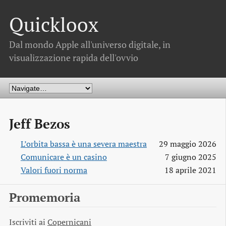
Quickloox
Dal mondo Apple all'universo digitale, in
visualizzazione rapida dell'ovvio
Jeff Bezos
L’orbita bassa è una severa maestra
29 maggio 2026
Comunicare è un casino
7 giugno 2025
Valori fuori norma
18 aprile 2021
Promemoria
Iscriviti ai
Copernicani