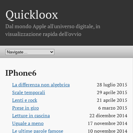
Quickloox
Dal mondo Apple all'universo digitale, in
visualizzazione rapida dell'ovvio
IPhone6
La differenza non algebrica
28 luglio 2015
Scale temporali
29 aprile 2015
Lenti e rock
21 aprile 2015
Prese in giro
6 marzo 2015
Letture in cascina
22 dicembre 2014
Uguale a meno
17 novembre 2014
Le ultime parole famose
10 novembre 2014