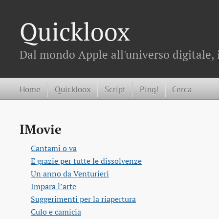
Quickloox
Dal mondo Apple all'universo digitale, 
Home
Quickloox
Script
Ping!
Cerca
IMovie
Cantami o va
E grazie per tutte le dissolvenze
Un anno da Venturieri
Impara l’arte
Suggerimenti per la riapertura
Culo e camicia