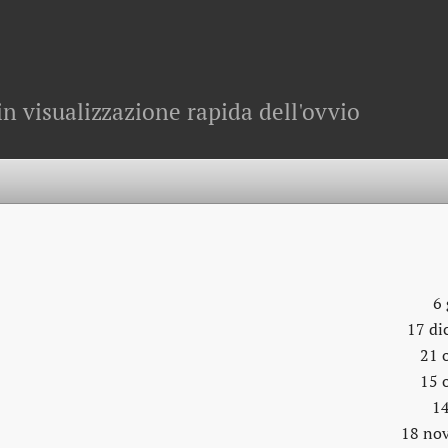
in visualizzazione rapida dell'ovvio
6
17 di
21 
15 
14
18 no