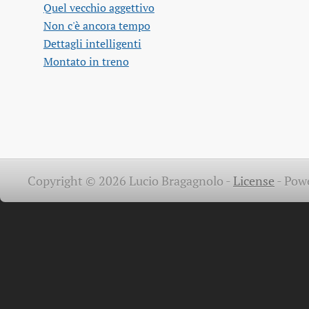
Quel vecchio aggettivo
Non c'è ancora tempo
Dettagli intelligenti
Montato in treno
Copyright © 2026 Lucio Bragagnolo -
License
-
Pow