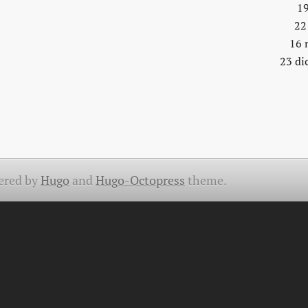
19
22
16 
23 di
ered by
Hugo
and
Hugo-Octopress
theme.