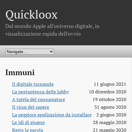
Quickloox
Dal mondo Apple all'universo digitale, in
visualizzazione rapida dell'ovvio
Immuni
Il digitale tornasole
11 giugno 2021
La postpotenza delle lobby
10 dicembre 2020
A tutela del consumatore
19 ottobre 2020
Il virus del sapere
31 agosto 2020
La peggiore applicazione da installare
2 giugno 2020
Le idi di giugno
28 maggio 2020
Basta la parola
21 maggio 2020