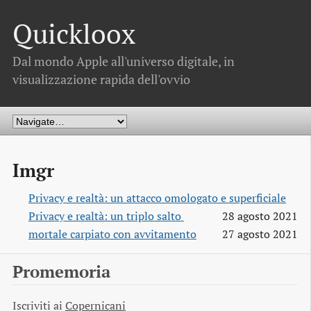
Quickloox
Dal mondo Apple all'universo digitale, in
visualizzazione rapida dell'ovvio
Imgr
Privacy e realtà: un attacco omologato e superficiale
Privacy e realtà: un triplo salto 
28 agosto 2021
mortale carpiato con avvitamento
27 agosto 2021
Promemoria
Iscriviti ai
Copernicani