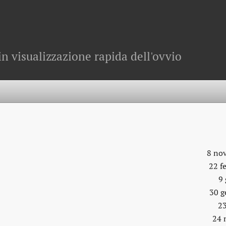
in visualizzazione rapida dell'ovvio
8 no
22 f
9
30 g
23
24 