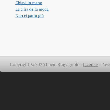
Chiavi in mano
La cifra della moda
Non ci parlo più
Copyright © 2026 Lucio Bragagnolo -
License
-
Pow