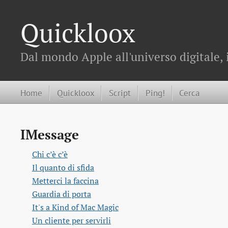
Quickloox
Dal mondo Apple all'universo digitale, 
Home
Quickloox
Script
Ping!
Cerca
IMessage
Chi c’è c’è
Il quanto di sfida
Metterci la faccina
Guardia di porta
It's a Kind of Mac Magic
Un cliente per servirli