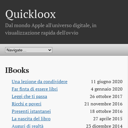
Quickloox
Dal mondo Apple all'universo digitale, in
visualizzazione rapida dell'ovvio
IBooks
Una lezione da condividere
11 giugno 2020
Far finta di essere libri
4 gennaio 2020
Leggi che ti passa
26 ottobre 2017
Ricchi e poveri
21 novembre 2016
Presenti istantanei
18 ottobre 2016
La nascita del libro
27 aprile 2015
Auguri di realtà
23 dicembre 2014