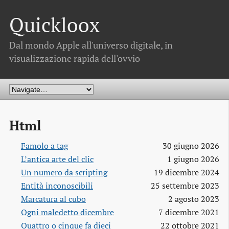
Quickloox
Dal mondo Apple all'universo digitale, in
visualizzazione rapida dell'ovvio
Html
Famolo a tag
30 giugno 2026
L’antica arte del clic
1 giugno 2026
Un numero da scripting
19 dicembre 2024
Entità inconoscibili
25 settembre 2023
Marcatura al cubo
2 agosto 2023
Ogni maledetto dicembre
7 dicembre 2021
Quattro o cinque fa dieci
22 ottobre 2021