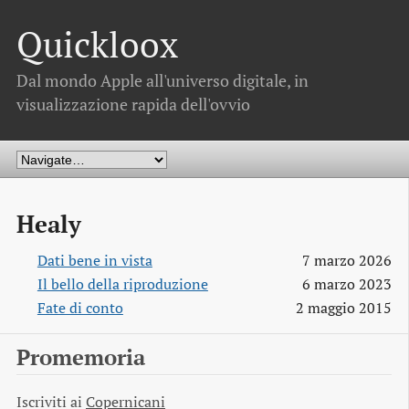
Quickloox
Dal mondo Apple all'universo digitale, in
visualizzazione rapida dell'ovvio
Healy
Dati bene in vista
7 marzo 2026
Il bello della riproduzione
6 marzo 2023
Fate di conto
2 maggio 2015
Promemoria
Iscriviti ai
Copernicani