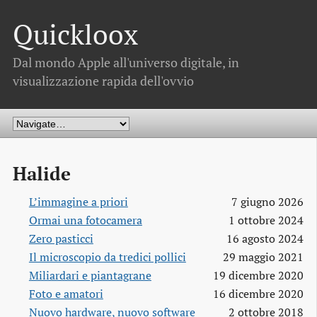
Quickloox
Dal mondo Apple all'universo digitale, in
visualizzazione rapida dell'ovvio
Halide
L’immagine a priori
7 giugno 2026
Ormai una fotocamera
1 ottobre 2024
Zero pasticci
16 agosto 2024
Il microscopio da tredici pollici
29 maggio 2021
Miliardari e piantagrane
19 dicembre 2020
Foto e amatori
16 dicembre 2020
Nuovo hardware, nuovo software
2 ottobre 2018