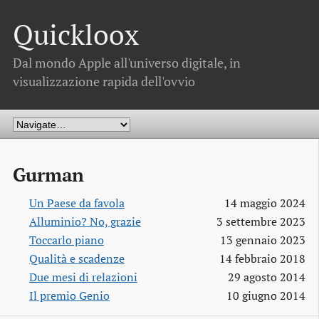
Quickloox
Dal mondo Apple all'universo digitale, in
visualizzazione rapida dell'ovvio
Gurman
Un Paese da favola
14 maggio 2024
Alluminio? No, grazie
3 settembre 2023
Toccarlo piano
13 gennaio 2023
Qualità e scadenze
14 febbraio 2018
Due mesi di relazioni
29 agosto 2014
Il premio Genio
10 giugno 2014