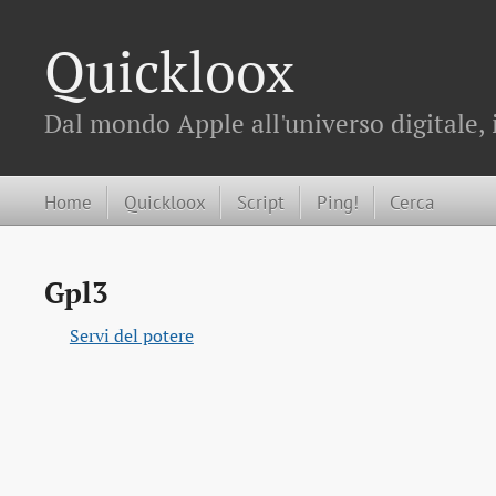
Quickloox
Dal mondo Apple all'universo digitale, 
Home
Quickloox
Script
Ping!
Cerca
Gpl3
Servi del potere